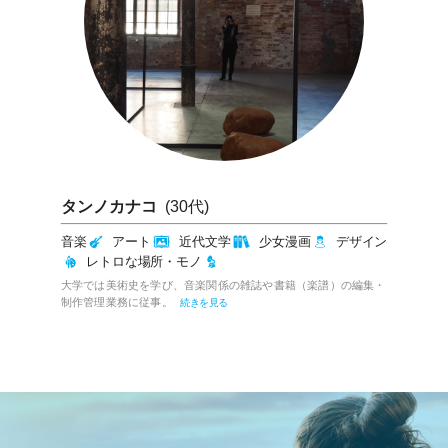
奥平優
(30代)
Ryos（30代）
松葉暁
(20代)
唐沢未夢（30代）
タンノカナコ
高柳優（マサルさん）
森美樹
(50代)
(30代)
(40代)
きくかお
(30代)
篠崎夏美
前田郁（まえだ かおる）
村中貴士
(30代)
(40代)
(40代)
グルメ
恋愛
マンガ・アニメ
ビジネス
恋愛
グルメ
恋愛
旅行
歴史
ファッション
スイーツ
クルマ関係
ダイエット
文房具
音楽
アート
恋愛
アート
カルチャー
グルメ
近代文学
エンタメ（映画・TV・演劇、読
グルメ
少女漫画
スピリチュアル
デザイン
子育て
恋愛
アウトドア
散歩
イベント
演劇
路上観察
不妊治療
グルメ
お笑い
子育て
アート
音楽
女性・ジェンダー
現代アート
旅行
ファッショ
サブカ
SDGs
書、ゲーム）
サブカル
レトロな場所・モノ
私は恋活イベントを年間1000件以上、企画・運営しています。
ン
音楽
ル
生き方＆働き方など
エンタメ
アート
楽しいイベントを見つけるのも参加するのも大好きな3児の母で
サラリーマン兼ライター。
これまでに手掛けた恋愛コラムは4,000本以上、日々記録更新中
す。
続きを見る
人材、マスコミ、イベントなど多数の業界を渡り歩いてきまし
です。ライター・エディターとして、さまざまな人たちの恋愛事
痩せれば美人と言いつつ、スイーツをこよなく愛する、万年ダイ
大学では美術史を学び、音楽関係の雑誌や書籍（楽譜）の編集・
パズル・クイズ作家＆イベント主宰としても活動中。京都大学
小説家です。
イベント情報サイト「Evenear（イベニア）」編集・イベントラ
ライター、シナリオライター。
カレンダーメーカーにて企画・制作ディレクションに携わった
人生を思い切り楽しもう！をモットーに3人の子供たちと一緒に
エッターです。
た。
情を調査してきました。
続きを見る
続きを見る
制作管理業務に従事。
卒。
第13回新潮社R-18文学賞読者賞受賞。
続きを見る
続きを見る
続きを見る
イター。取材・体験したイベントは数え切れません。常に面白い
人から話を聞くのが大好きで、イベント取材やインタビューをし
後、独立。2015年よりライターとして活動を開始しました。
毎日を全力で駆け抜けています。
イベントを探しています。
ています。
続きを見る
続きを見る
続きを見る