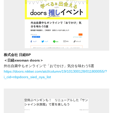
株式会社 日経BP
＜日経xwoman doors＞
外出自粛中もオンラインで「おでかけ」気分を味わう5選
https://doors.nikkei.com/atcl/column/19/101300128/011800055/?
i_cid=nbpdoors_sied_oya_list